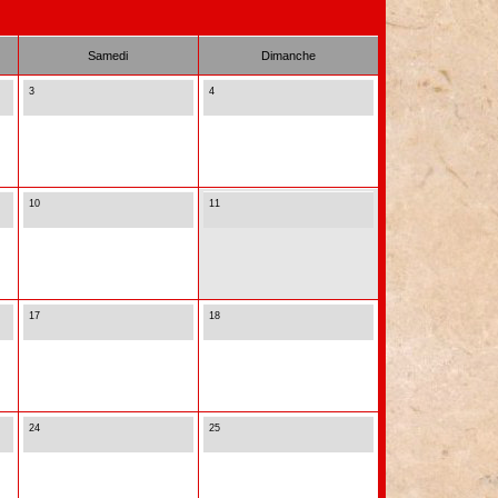
Samedi
Dimanche
3
4
10
11
17
18
24
25