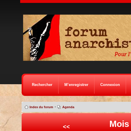
Rechercher
M’enregistrer
Connexion
•
Index du forum
Agenda
Mois
<<