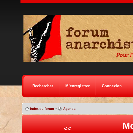
Rechercher
M’enregistrer
Connexion
•
Index du forum
Agenda
Mo
<<