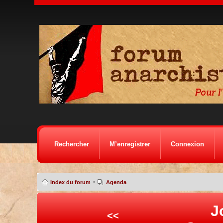
Rechercher
M’enregistrer
Connexion
•
Index du forum
Agenda
J
<<