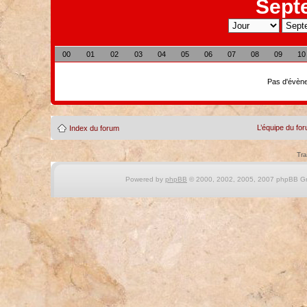
Sept
00
01
02
03
04
05
06
07
08
09
10
Pas d'évène
L’équipe du fo
Index du forum
Tra
Powered by
phpBB
© 2000, 2002, 2005, 2007 phpBB Gro