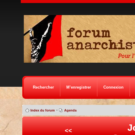
Rechercher
M’enregistrer
Connexion
•
Index du forum
Agenda
J
<<