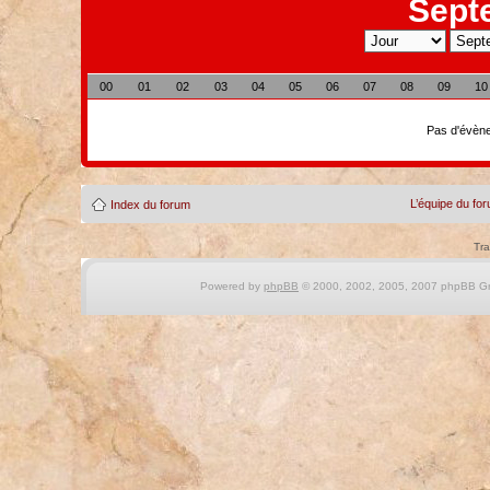
Sept
00
01
02
03
04
05
06
07
08
09
10
Pas d'évène
L’équipe du fo
Index du forum
Tra
Powered by
phpBB
© 2000, 2002, 2005, 2007 phpBB Gro