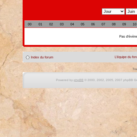
00
01
02
03
04
05
06
07
08
09
10
Pas d'évène
L’équipe du fo
Index du forum
Tra
Powered by
phpBB
© 2000, 2002, 2005, 2007 phpBB Gro