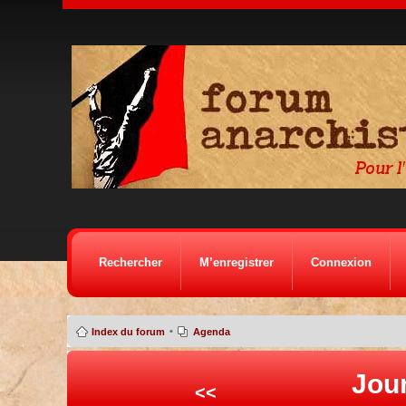
Rechercher
M’enregistrer
Connexion
•
Index du forum
Agenda
Jour
<<