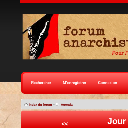
Rechercher
M’enregistrer
Connexion
•
Index du forum
Agenda
Jour 
<<