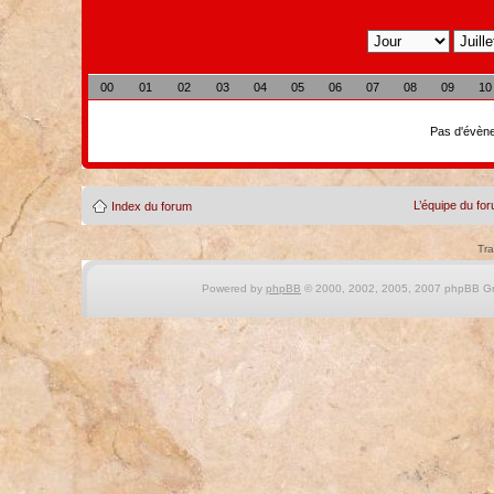
00
01
02
03
04
05
06
07
08
09
10
Pas d'évène
L’équipe du fo
Index du forum
Tra
Powered by
phpBB
© 2000, 2002, 2005, 2007 phpBB Gro