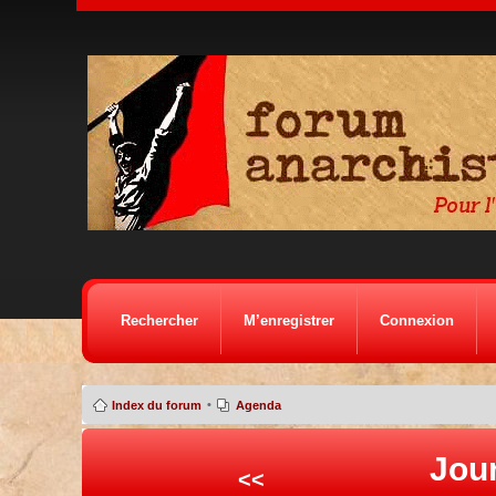
Rechercher
M’enregistrer
Connexion
•
Index du forum
Agenda
Jour
<<