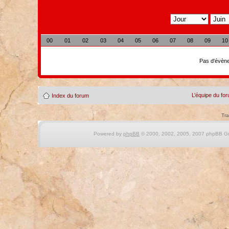
00
01
02
03
04
05
06
07
08
09
10
Pas d'évène
L’équipe du fo
Index du forum
Tra
Powered by
phpBB
© 2000, 2002, 2005, 2007 phpBB Gro