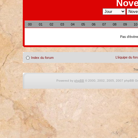
Nove
00
01
02
03
04
05
06
07
08
09
10
Pas d'évène
L’équipe du fo
Index du forum
Tra
Powered by
phpBB
© 2000, 2002, 2005, 2007 phpBB Gro