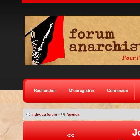
Rechercher
M’enregistrer
Connexion
•
Index du forum
Agenda
J
<<