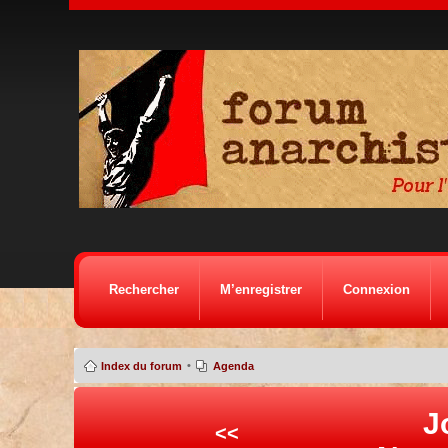
Rechercher
M’enregistrer
Connexion
•
Index du forum
Agenda
J
<<