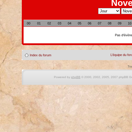
Nove
00
01
02
03
04
05
06
07
08
09
10
Pas d'évène
L’équipe du fo
Index du forum
Tra
Powered by
phpBB
© 2000, 2002, 2005, 2007 phpBB Gro