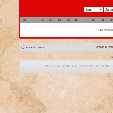
00
01
02
03
04
05
06
07
08
09
10
Pas d'évène
L’équipe du fo
Index du forum
Tra
Powered by
phpBB
© 2000, 2002, 2005, 2007 phpBB Gro