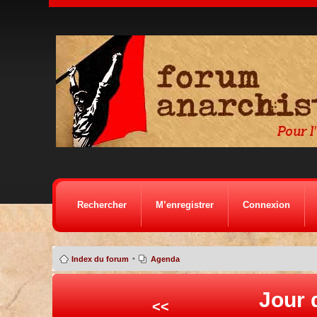
Rechercher
M’enregistrer
Connexion
•
Index du forum
Agenda
Jour 
<<