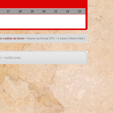
17
18
19
20
21
22
23
es cookies du forum
• Heures au format UTC + 1 heure [ Heure d’été ]
gn:
phpBB3 styles