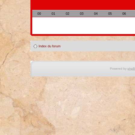
00
01
02
03
04
05
06
Index du forum
Powered by
php