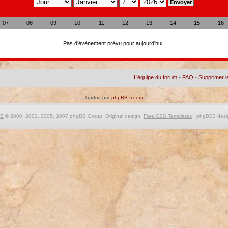
07
08
09
10
11
12
13
14
15
16
Pas d'évènement prévu pour aujourd'hui.
L’équipe du forum
•
FAQ
•
Supprimer l
Traduit par
phpBB-fr.com
BB
© 2000, 2002, 2005, 2007 phpBB Group. Original design:
Free CSS Templates
| phpBB3 desi