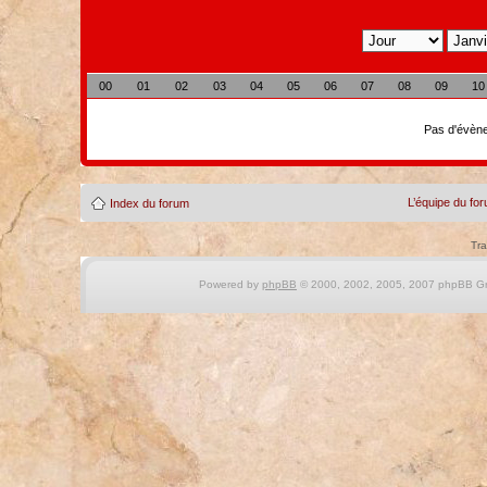
00
01
02
03
04
05
06
07
08
09
10
Pas d'évène
L’équipe du fo
Index du forum
Tra
Powered by
phpBB
© 2000, 2002, 2005, 2007 phpBB Gro