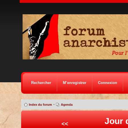
Rechercher
M’enregistrer
Connexion
•
Index du forum
Agenda
Jour 
<<