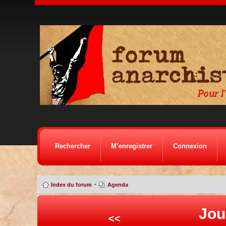
Rechercher
M’enregistrer
Connexion
•
Index du forum
Agenda
Jou
<<