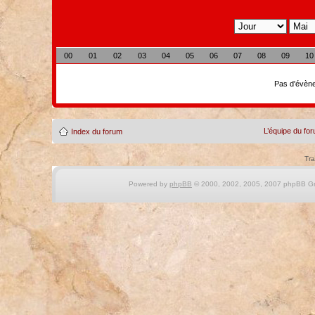
00
01
02
03
04
05
06
07
08
09
10
Pas d'évène
L’équipe du fo
Index du forum
Tra
Powered by
phpBB
© 2000, 2002, 2005, 2007 phpBB Gro