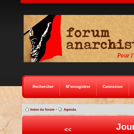
Rechercher
M’enregistrer
Connexion
•
Index du forum
Agenda
Jour
<<