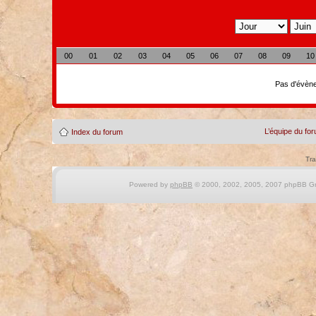
00
01
02
03
04
05
06
07
08
09
10
Pas d'évène
L’équipe du fo
Index du forum
Tra
Powered by
phpBB
© 2000, 2002, 2005, 2007 phpBB Gro