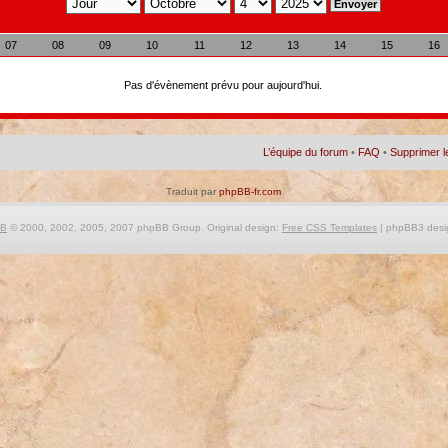
07
08
09
10
11
12
13
14
15
16
Pas d'évènement prévu pour aujourd'hui.
L’équipe du forum
•
FAQ
•
Supprimer l
Traduit par
phpBB-fr.com
BB
© 2000, 2002, 2005, 2007 phpBB Group. Original design:
Free CSS Templates
| phpBB3 desi