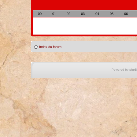
00
01
02
03
04
05
06
Index du forum
Powered by
php