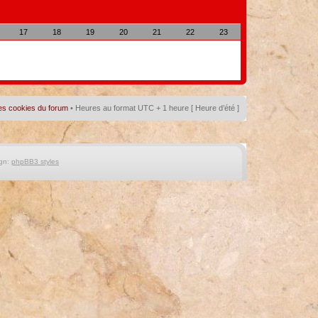
17
18
19
20
21
22
23
es cookies du forum
• Heures au format UTC + 1 heure [ Heure d’été ]
gn:
phpBB3 styles