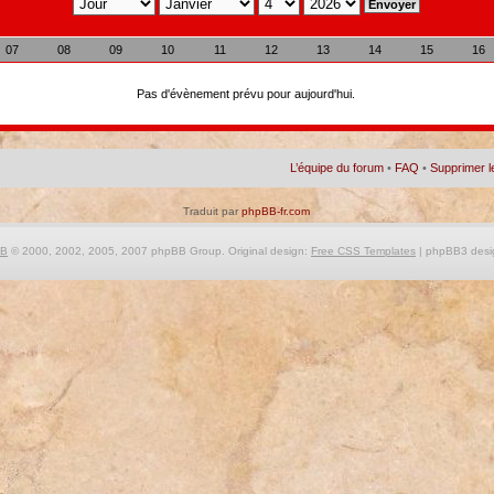
07
08
09
10
11
12
13
14
15
16
Pas d'évènement prévu pour aujourd'hui.
L’équipe du forum
•
FAQ
•
Supprimer l
Traduit par
phpBB-fr.com
BB
© 2000, 2002, 2005, 2007 phpBB Group. Original design:
Free CSS Templates
| phpBB3 desi