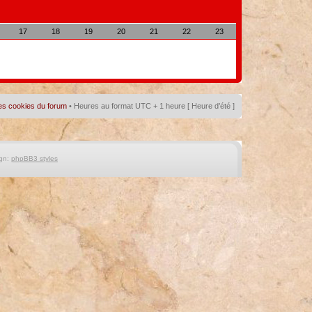
17
18
19
20
21
22
23
es cookies du forum
• Heures au format UTC + 1 heure [ Heure d’été ]
gn:
phpBB3 styles