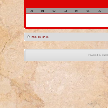
00
01
02
03
04
05
06
Index du forum
Powered by
php