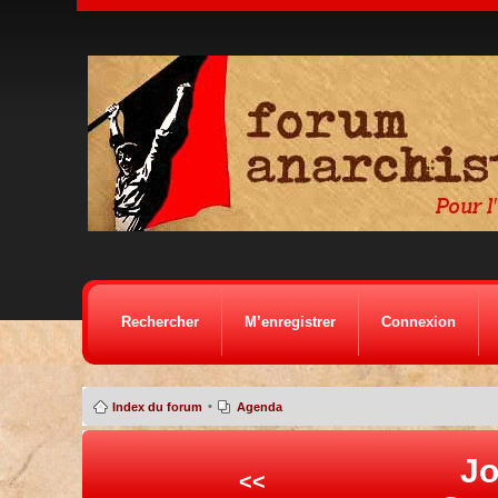
Rechercher
M’enregistrer
Connexion
•
Index du forum
Agenda
Jo
<<