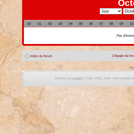
Oct
00
01
02
03
04
05
06
07
08
09
10
Pas d'évène
L’équipe du fo
Index du forum
Tra
Powered by
phpBB
© 2000, 2002, 2005, 2007 phpBB Gro