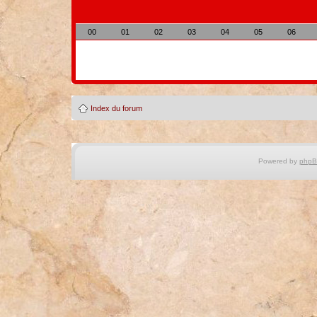
00
01
02
03
04
05
06
Index du forum
Powered by
php