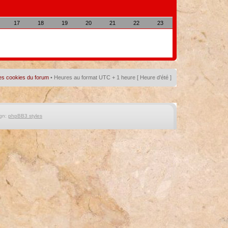
17
18
19
20
21
22
23
es cookies du forum
• Heures au format UTC + 1 heure [ Heure d’été ]
gn:
phpBB3 styles