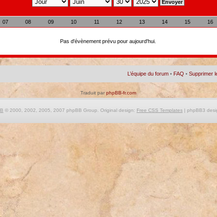
07
08
09
10
11
12
13
14
15
16
Pas d'évènement prévu pour aujourd'hui.
L’équipe du forum
•
FAQ
•
Supprimer l
Traduit par
phpBB-fr.com
BB
© 2000, 2002, 2005, 2007 phpBB Group. Original design:
Free CSS Templates
| phpBB3 desi