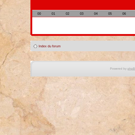
00
01
02
03
04
05
06
Index du forum
Powered by
php