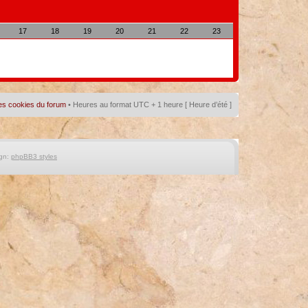
17
18
19
20
21
22
23
es cookies du forum
• Heures au format UTC + 1 heure [ Heure d’été ]
gn:
phpBB3 styles