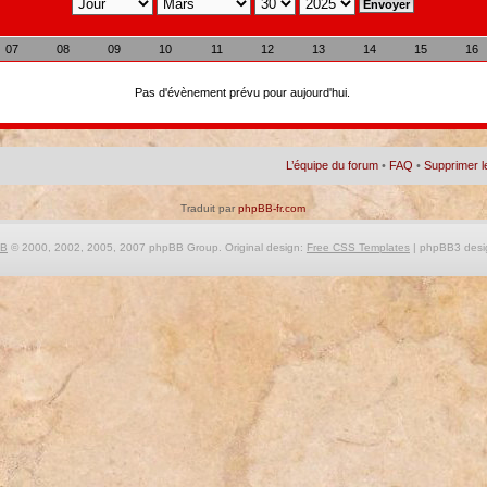
07
08
09
10
11
12
13
14
15
16
Pas d'évènement prévu pour aujourd'hui.
L’équipe du forum
•
FAQ
•
Supprimer l
Traduit par
phpBB-fr.com
BB
© 2000, 2002, 2005, 2007 phpBB Group. Original design:
Free CSS Templates
| phpBB3 desi