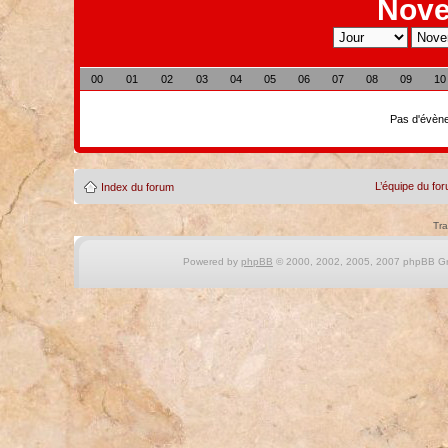
Nove
00
01
02
03
04
05
06
07
08
09
10
Pas d'évène
L’équipe du fo
Index du forum
Tra
Powered by
phpBB
© 2000, 2002, 2005, 2007 phpBB Gro