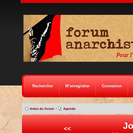
Rechercher
M’enregistrer
Connexion
•
Index du forum
Agenda
Jo
<<