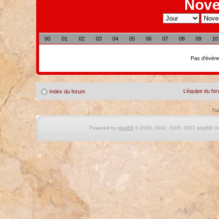
Nove
00
01
02
03
04
05
06
07
08
09
10
Pas d'évène
L’équipe du fo
Index du forum
Tra
Powered by
phpBB
© 2000, 2002, 2005, 2007 phpBB Gro