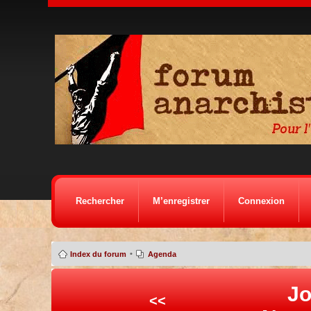
Rechercher
M’enregistrer
Connexion
•
Index du forum
Agenda
Jo
<<