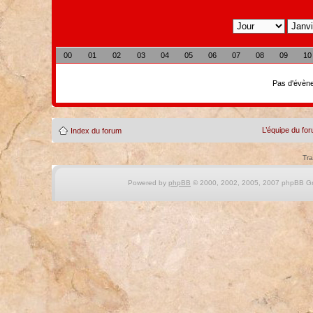
00
01
02
03
04
05
06
07
08
09
10
Pas d'évène
L’équipe du fo
Index du forum
Tra
Powered by
phpBB
© 2000, 2002, 2005, 2007 phpBB Gro