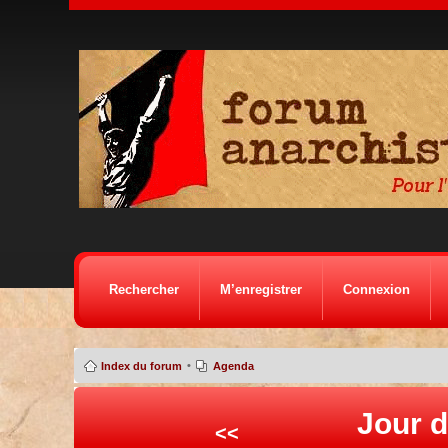
Rechercher
M’enregistrer
Connexion
•
Index du forum
Agenda
Jour d
<<