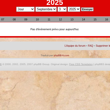
2025
07
08
09
10
11
12
13
14
15
16
Pas d'évènement prévu pour aujourd'hui.
L’équipe du forum
•
FAQ
•
Supprimer l
Traduit par
phpBB-fr.com
BB
© 2000, 2002, 2005, 2007 phpBB Group. Original design:
Free CSS Templates
| phpBB3 desi