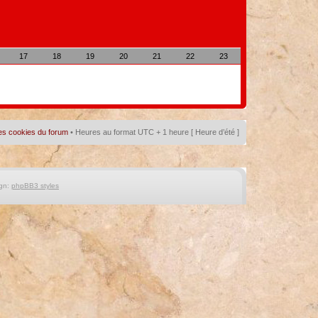
17
18
19
20
21
22
23
es cookies du forum
• Heures au format UTC + 1 heure [ Heure d’été ]
gn:
phpBB3 styles