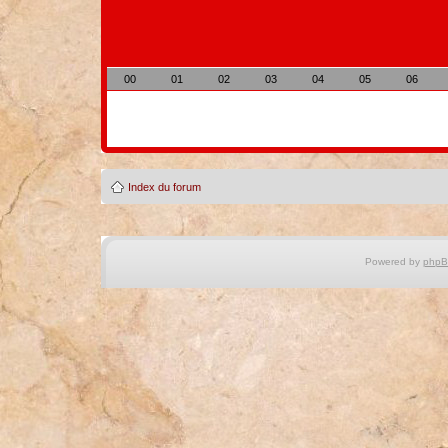
00
01
02
03
04
05
06
Index du forum
Powered by
php