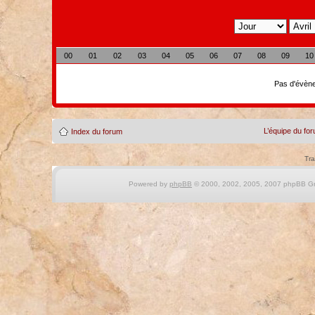
00
01
02
03
04
05
06
07
08
09
10
Pas d'évène
L’équipe du fo
Index du forum
Tra
Powered by
phpBB
© 2000, 2002, 2005, 2007 phpBB Gro