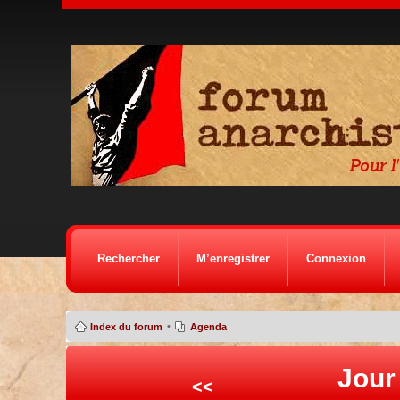
Rechercher
M’enregistrer
Connexion
•
Index du forum
Agenda
Jour 
<<