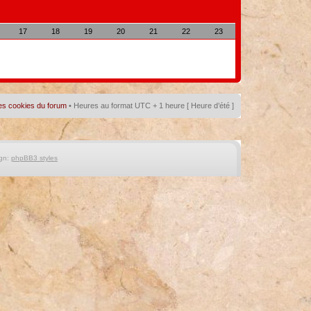
17
18
19
20
21
22
23
es cookies du forum
• Heures au format UTC + 1 heure [ Heure d’été ]
gn:
phpBB3 styles