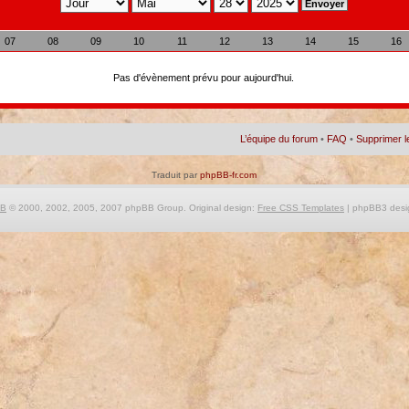
07
08
09
10
11
12
13
14
15
16
Pas d'évènement prévu pour aujourd'hui.
L’équipe du forum
•
FAQ
•
Supprimer l
Traduit par
phpBB-fr.com
BB
© 2000, 2002, 2005, 2007 phpBB Group. Original design:
Free CSS Templates
| phpBB3 desi