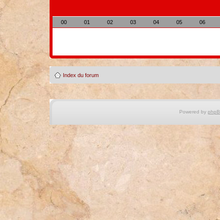
00
01
02
03
04
05
06
Index du forum
Powered by
php