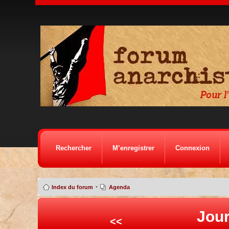
Rechercher
M’enregistrer
Connexion
•
Index du forum
Agenda
Jour
<<