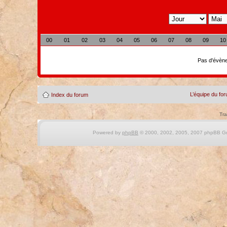
00
01
02
03
04
05
06
07
08
09
10
Pas d'évène
L’équipe du fo
Index du forum
Tra
Powered by
phpBB
© 2000, 2002, 2005, 2007 phpBB Gro