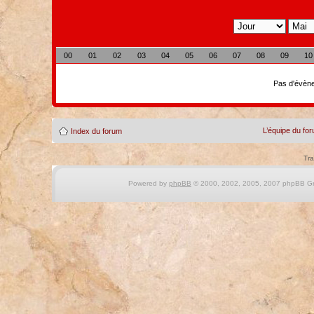
00
01
02
03
04
05
06
07
08
09
10
Pas d'évène
L’équipe du fo
Index du forum
Tra
Powered by
phpBB
© 2000, 2002, 2005, 2007 phpBB Gro