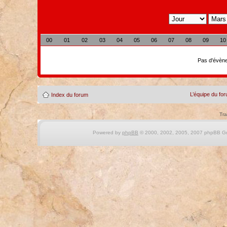
00
01
02
03
04
05
06
07
08
09
10
Pas d'évène
L’équipe du fo
Index du forum
Tra
Powered by
phpBB
© 2000, 2002, 2005, 2007 phpBB Gro