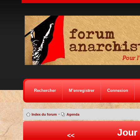
Rechercher
M’enregistrer
Connexion
•
Index du forum
Agenda
Jour
<<