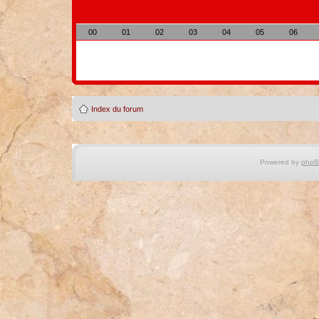
00
01
02
03
04
05
06
Index du forum
Powered by
php