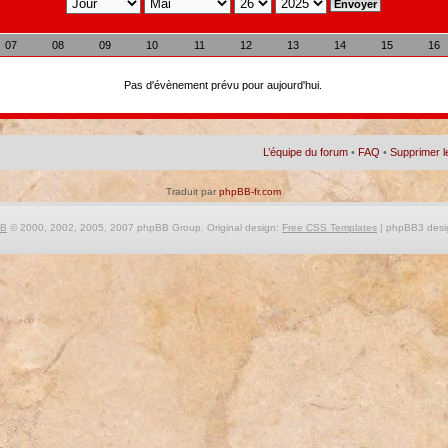
07
08
09
10
11
12
13
14
15
16
Pas d'évènement prévu pour aujourd'hui.
L’équipe du forum
•
FAQ
•
Supprimer l
Traduit par
phpBB-fr.com
BB
© 2000, 2002, 2005, 2007 phpBB Group. Original design:
Free CSS Templates
| phpBB3 desi