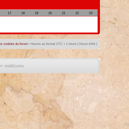
17
18
19
20
21
22
23
es cookies du forum
• Heures au format UTC + 1 heure [ Heure d’été ]
gn:
phpBB3 styles