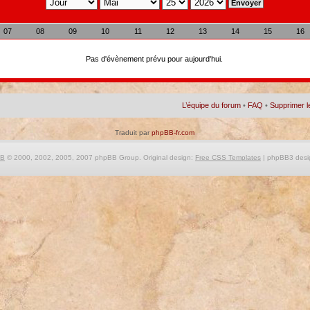
07
08
09
10
11
12
13
14
15
16
Pas d'évènement prévu pour aujourd'hui.
L’équipe du forum
•
FAQ
•
Supprimer l
Traduit par
phpBB-fr.com
BB
© 2000, 2002, 2005, 2007 phpBB Group. Original design:
Free CSS Templates
| phpBB3 desi