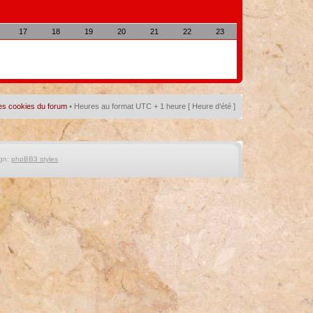
17
18
19
20
21
22
23
es cookies du forum
• Heures au format UTC + 1 heure [ Heure d’été ]
gn:
phpBB3 styles