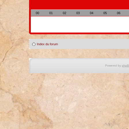
00
01
02
03
04
05
06
Index du forum
Powered by
php