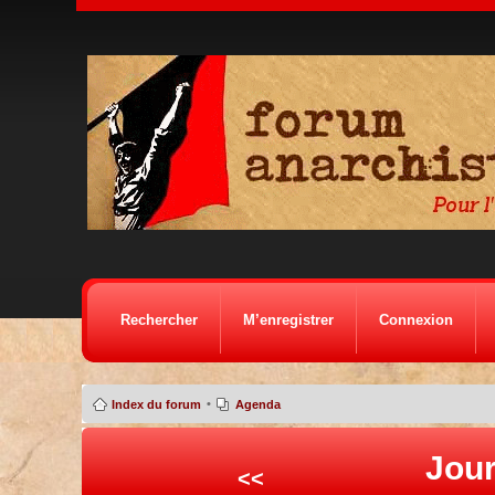
Rechercher
M’enregistrer
Connexion
•
Index du forum
Agenda
Jour
<<