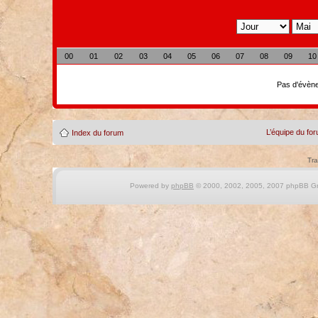
00
01
02
03
04
05
06
07
08
09
10
Pas d'évène
L’équipe du fo
Index du forum
Tra
Powered by
phpBB
© 2000, 2002, 2005, 2007 phpBB Gro