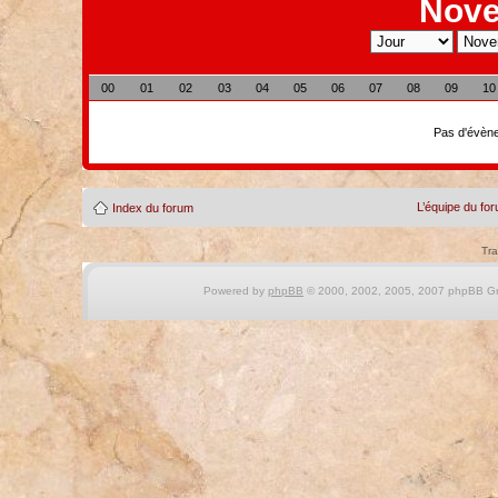
Nove
00
01
02
03
04
05
06
07
08
09
10
Pas d'évène
L’équipe du fo
Index du forum
Tra
Powered by
phpBB
© 2000, 2002, 2005, 2007 phpBB Gro