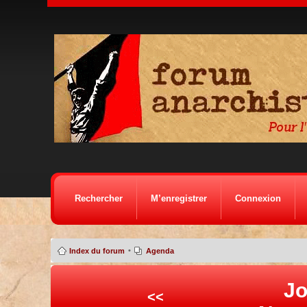
Rechercher
M’enregistrer
Connexion
•
Index du forum
Agenda
Jo
<<