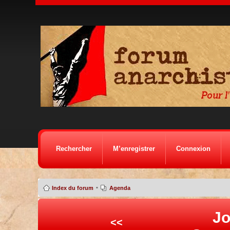
Rechercher
M’enregistrer
Connexion
•
Index du forum
Agenda
Jo
<<