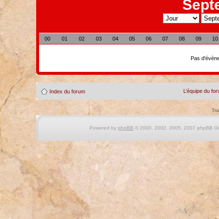
Sept
00
01
02
03
04
05
06
07
08
09
10
Pas d'évène
L’équipe du fo
Index du forum
Tra
Powered by
phpBB
© 2000, 2002, 2005, 2007 phpBB Gro