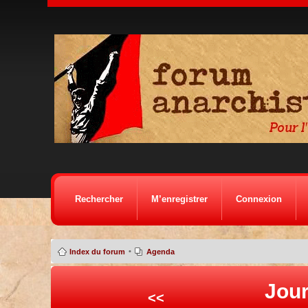
Rechercher
M’enregistrer
Connexion
•
Index du forum
Agenda
Jour
<<