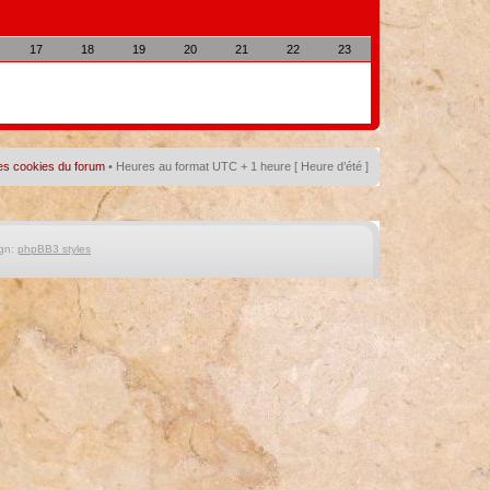
17
18
19
20
21
22
23
es cookies du forum
• Heures au format UTC + 1 heure [ Heure d’été ]
gn:
phpBB3 styles