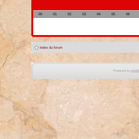
00
01
02
03
04
05
06
Index du forum
Powered by
php