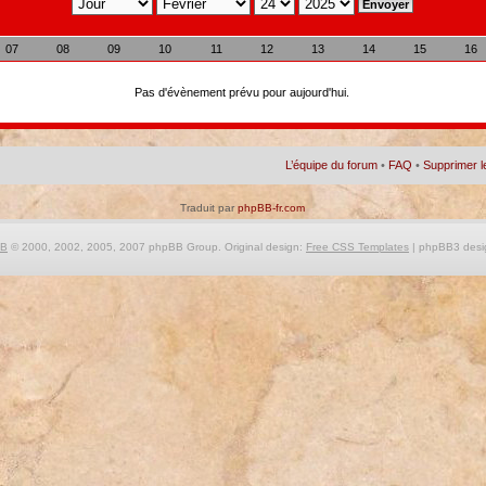
07
08
09
10
11
12
13
14
15
16
Pas d'évènement prévu pour aujourd'hui.
L’équipe du forum
•
FAQ
•
Supprimer l
Traduit par
phpBB-fr.com
BB
© 2000, 2002, 2005, 2007 phpBB Group. Original design:
Free CSS Templates
| phpBB3 desi