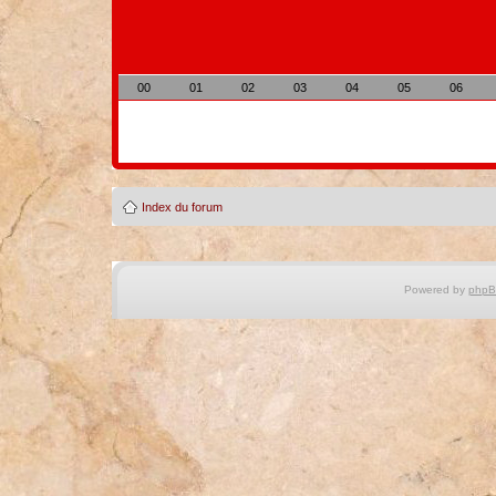
00
01
02
03
04
05
06
Index du forum
Powered by
php