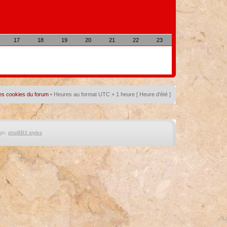
17
18
19
20
21
22
23
es cookies du forum
• Heures au format UTC + 1 heure [ Heure d’été ]
gn:
phpBB3 styles