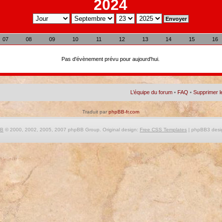
2024
07
08
09
10
11
12
13
14
15
16
Pas d'évènement prévu pour aujourd'hui.
L’équipe du forum
•
FAQ
•
Supprimer l
Traduit par
phpBB-fr.com
BB
© 2000, 2002, 2005, 2007 phpBB Group. Original design:
Free CSS Templates
| phpBB3 desi