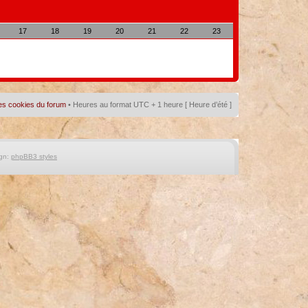
17
18
19
20
21
22
23
es cookies du forum
• Heures au format UTC + 1 heure [ Heure d’été ]
gn:
phpBB3 styles