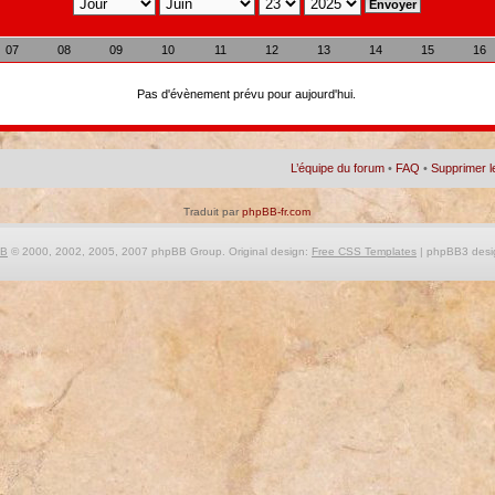
07
08
09
10
11
12
13
14
15
16
Pas d'évènement prévu pour aujourd'hui.
L’équipe du forum
•
FAQ
•
Supprimer l
Traduit par
phpBB-fr.com
BB
© 2000, 2002, 2005, 2007 phpBB Group. Original design:
Free CSS Templates
| phpBB3 desi