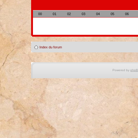
00
01
02
03
04
05
06
Index du forum
Powered by
php