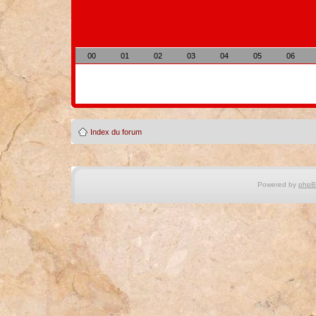
00
01
02
03
04
05
06
Index du forum
Powered by
php