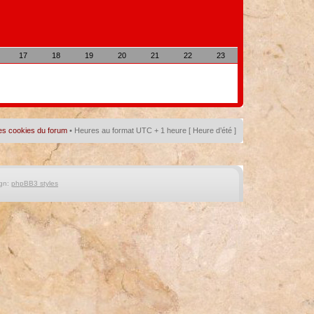
17
18
19
20
21
22
23
es cookies du forum
• Heures au format UTC + 1 heure [ Heure d’été ]
gn:
phpBB3 styles