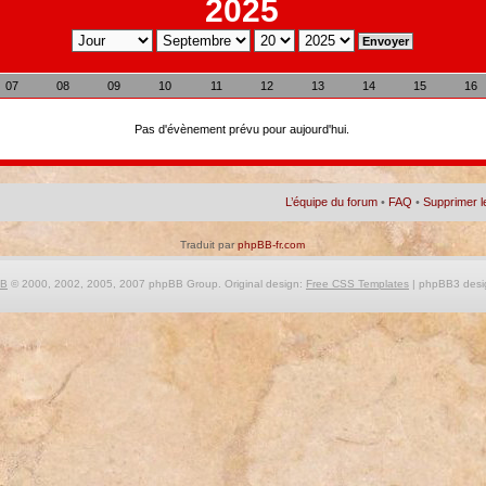
2025
07
08
09
10
11
12
13
14
15
16
Pas d'évènement prévu pour aujourd'hui.
L’équipe du forum
•
FAQ
•
Supprimer l
Traduit par
phpBB-fr.com
BB
© 2000, 2002, 2005, 2007 phpBB Group. Original design:
Free CSS Templates
| phpBB3 desi