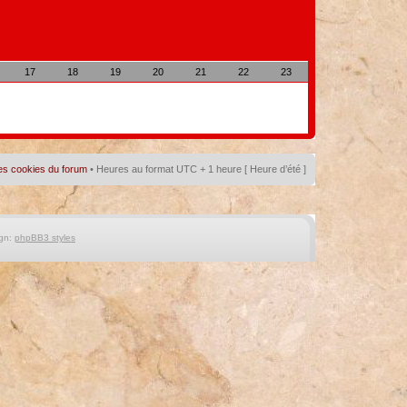
17
18
19
20
21
22
23
es cookies du forum
• Heures au format UTC + 1 heure [ Heure d’été ]
gn:
phpBB3 styles