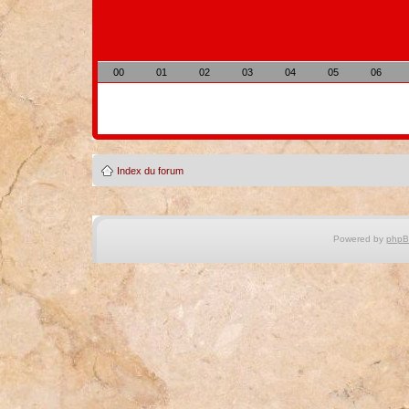
00
01
02
03
04
05
06
Index du forum
Powered by
php