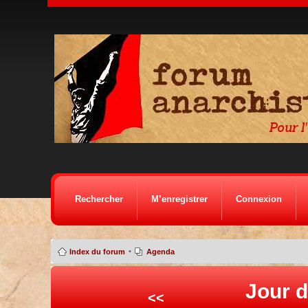
Rechercher
M’enregistrer
Connexion
•
Index du forum
Agenda
Jour d
<<