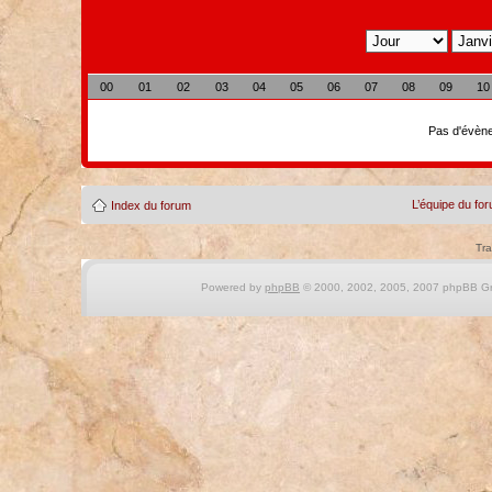
00
01
02
03
04
05
06
07
08
09
10
Pas d'évène
L’équipe du fo
Index du forum
Tra
Powered by
phpBB
© 2000, 2002, 2005, 2007 phpBB Gro