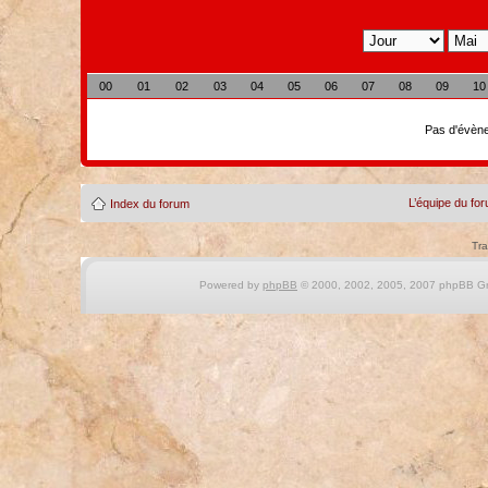
00
01
02
03
04
05
06
07
08
09
10
Pas d'évène
L’équipe du fo
Index du forum
Tra
Powered by
phpBB
© 2000, 2002, 2005, 2007 phpBB Gro