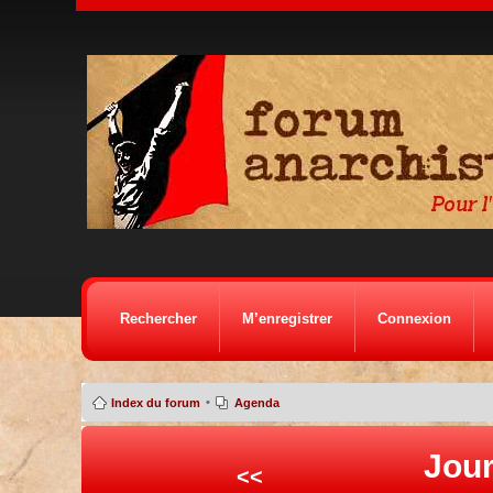
Rechercher
M’enregistrer
Connexion
•
Index du forum
Agenda
Jour
<<