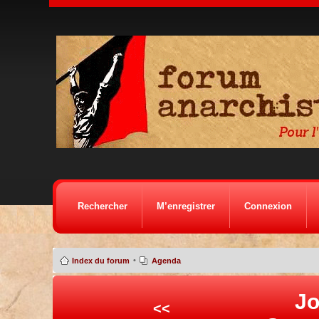
Rechercher
M’enregistrer
Connexion
•
Index du forum
Agenda
Jo
<<