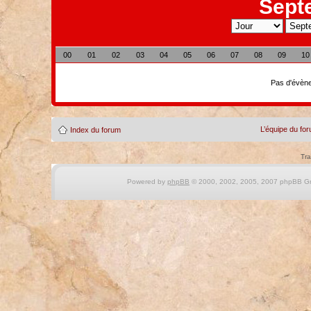
Sept
00
01
02
03
04
05
06
07
08
09
10
Pas d'évène
L’équipe du fo
Index du forum
Tra
Powered by
phpBB
© 2000, 2002, 2005, 2007 phpBB Gro