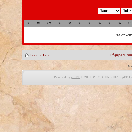
00
01
02
03
04
05
06
07
08
09
10
Pas d'évène
L’équipe du fo
Index du forum
Tra
Powered by
phpBB
© 2000, 2002, 2005, 2007 phpBB Gro