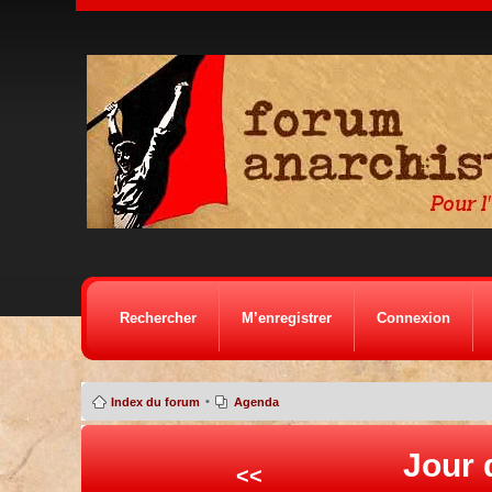
Rechercher
M’enregistrer
Connexion
•
Index du forum
Agenda
Jour 
<<