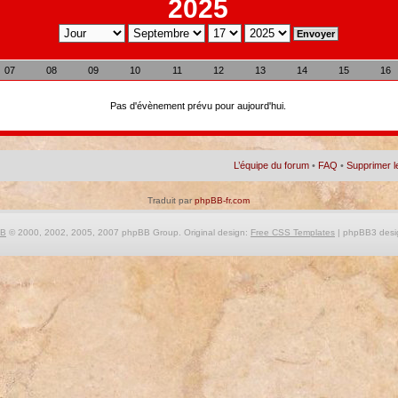
2025
07
08
09
10
11
12
13
14
15
16
Pas d'évènement prévu pour aujourd'hui.
L’équipe du forum
•
FAQ
•
Supprimer l
Traduit par
phpBB-fr.com
BB
© 2000, 2002, 2005, 2007 phpBB Group. Original design:
Free CSS Templates
| phpBB3 desi