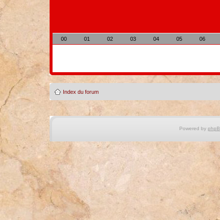
00
01
02
03
04
05
06
Index du forum
Powered by
php