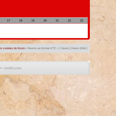
17
18
19
20
21
22
23
es cookies du forum
• Heures au format UTC + 1 heure [ Heure d’été ]
gn:
phpBB3 styles