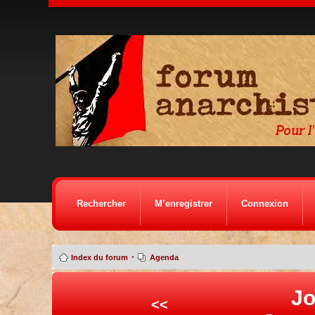
Rechercher
M’enregistrer
Connexion
•
Index du forum
Agenda
Jo
<<