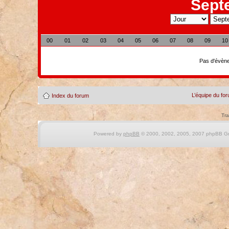
Sept
00
01
02
03
04
05
06
07
08
09
10
Pas d'évène
L’équipe du fo
Index du forum
Tra
Powered by
phpBB
© 2000, 2002, 2005, 2007 phpBB Gro