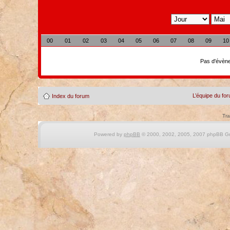
00
01
02
03
04
05
06
07
08
09
10
Pas d'évène
L’équipe du fo
Index du forum
Tra
Powered by
phpBB
© 2000, 2002, 2005, 2007 phpBB Gro