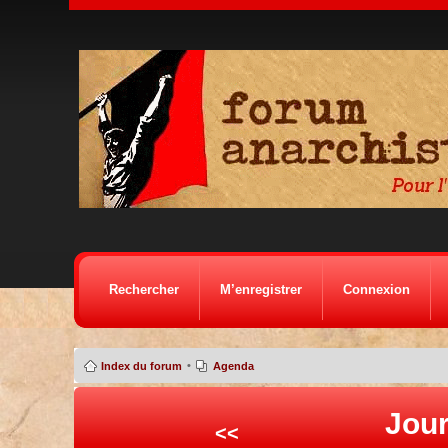
Rechercher
M’enregistrer
Connexion
•
Index du forum
Agenda
Jour
<<