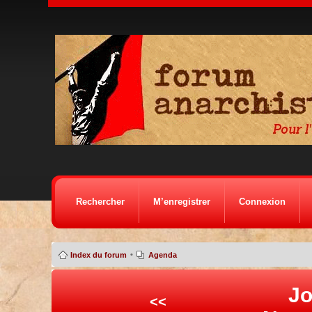
Rechercher
M’enregistrer
Connexion
•
Index du forum
Agenda
Jo
<<