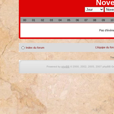
Nove
00
01
02
03
04
05
06
07
08
09
10
Pas d'évène
L’équipe du fo
Index du forum
Tra
Powered by
phpBB
© 2000, 2002, 2005, 2007 phpBB Gro