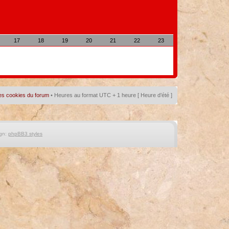
17
18
19
20
21
22
23
es cookies du forum
• Heures au format UTC + 1 heure [ Heure d’été ]
gn:
phpBB3 styles