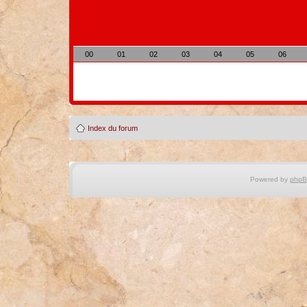
00
01
02
03
04
05
06
Index du forum
Powered by
php