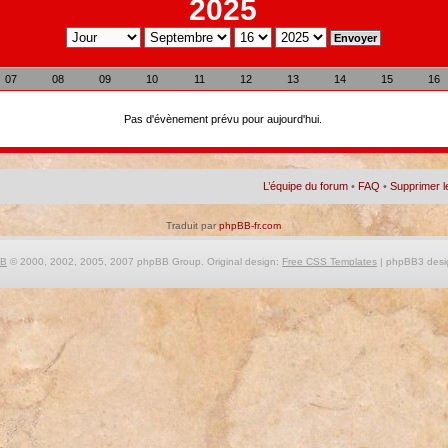
2025
07
08
09
10
11
12
13
14
15
16
Pas d'évènement prévu pour aujourd'hui.
L’équipe du forum
•
FAQ
•
Supprimer l
Traduit par
phpBB-fr.com
BB
© 2000, 2002, 2005, 2007 phpBB Group. Original design:
Free CSS Templates
| phpBB3 desi