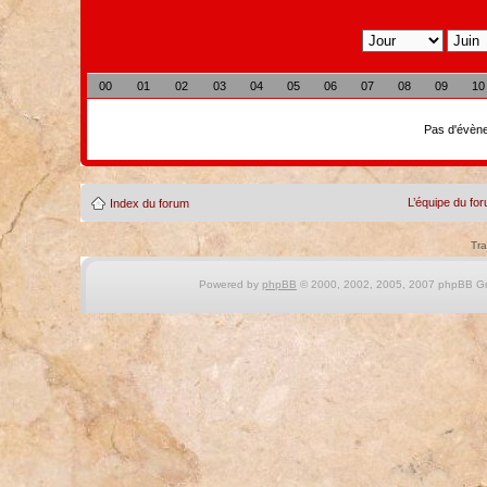
00
01
02
03
04
05
06
07
08
09
10
Pas d'évène
L’équipe du fo
Index du forum
Tra
Powered by
phpBB
© 2000, 2002, 2005, 2007 phpBB Gro