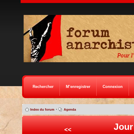
Rechercher
M’enregistrer
Connexion
•
Index du forum
Agenda
Jour
<<